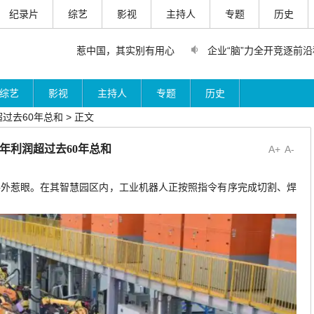
纪录片
综艺
影视
主持人
专题
历史
！专家：故意招惹中国，其实别有用心
企业“脑”力全开竞逐前沿
综艺
影视
主持人
专题
历史
过去60年总和 > 正文
年利润超过去60年总和
A+
A-
格外惹眼。在其智慧园区内，工业机器人正按照指令有序完成切割、焊