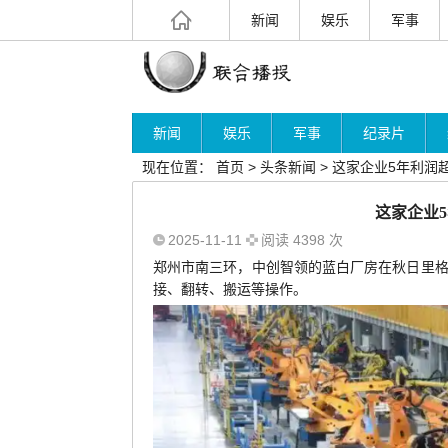
新闻
娱乐
军事
中日关系又降到了冰点
新闻
娱乐
军事
纪录片
现在位置：
首页
> 头条新闻 > 这家企业5年利润超
这家企业5
2025-11-11
阅读
4398 次
郑州市南三环，中创智领的蓝白厂房在秋日里
接、翻转、搬运等操作。