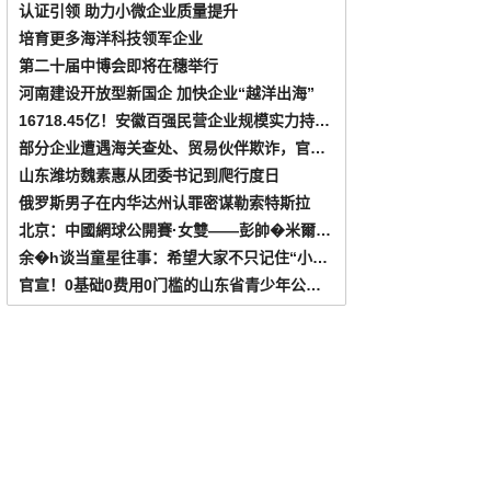
认证引领 助力小微企业质量提升
培育更多海洋科技领军企业
第二十届中博会即将在穗举行
河南建设开放型新国企 加快企业“越洋出海”
16718.45亿！安徽百强民营企业规模实力持续增强
部分企业遭遇海关查处、贸易伙伴欺诈，官方发布提示：防范泰国国际贸易风险
山东潍坊魏素惠从团委书记到爬行度日
俄罗斯男子在内华达州认罪密谋勒索特斯拉
北京：中國網球公開賽·女雙——彭帥�米爾扎組合晉級次輪
余�h谈当童星往事：希望大家不只记住“小金蟾”
官宣！0基础0费用0门槛的山东省青少年公益编程挑战赛，送你一个和清华0距离