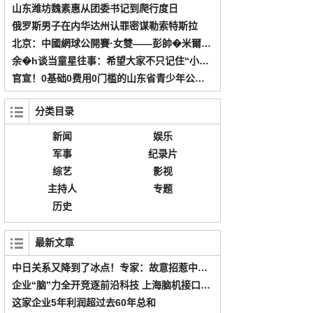
山东潍坊魏素惠从团委书记到爬行度日
俄罗斯男子在内华达州认罪密谋勒索特斯拉
北京：中國網球公開賽·女雙——彭帥�米爾扎組合晉級次輪
余�h谈当童星往事：希望大家不只记住“小金蟾”
官宣！0基础0费用0门槛的山东省青少年公益编程挑战赛，送你一个和清华0距离
分类目录
新闻
娱乐
军事
纪录片
综艺
影视
主持人
专题
历史
最新文章
中日关系又降到了冰点！专家：故意招惹中国，其实别有用心
企业“脑”力全开竞逐前沿科技 上海脑机接口产业全链条创新启航
这家企业5年利润超过去60年总和