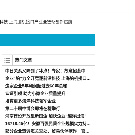
科技 上海脑机接口产业全链条创新启航
这家企业5年利润超过去60
热门文章
中日关系又降到了冰点！专家：故意招惹中国，其实别有用心
企业“脑”力全开竞逐前沿科技 上海脑机接口产业全链条创新启航
这家企业5年利润超过去60年总和
认证引领 助力小微企业质量提升
培育更多海洋科技领军企业
第二十届中博会即将在穗举行
河南建设开放型新国企 加快企业“越洋出海”
16718.45亿！安徽百强民营企业规模实力持续增强
部分企业遭遇海关查处、贸易伙伴欺诈，官方发布提示：防范泰国国际贸易风险