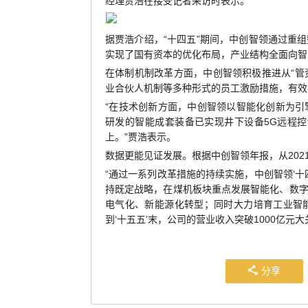
经理贾浩在接受记者采访时表示。
据贾浩介绍，“十四五”期间，中创智领通过重
实现了国有资本的优化布局，产业结构全面向智
在体制机制改革方面，中创智领积极推进从“管
业合伙人机制等多种形式的员工激励措施，有效
“在技术创新方面，中创智领以智能化创新为
研发的智能成套装备已实现井下设备5G远程控
上。”贾浩表示。
数据更能见证发展。根据中创智领年报，从2021年
“通过一系列改革措施的持续实施，中创智领‘十
持既定战略，在煤机板块重点发展智能化、数
电气化、新能源化转型；同时大力培育工业智
到‘十五五’末，公司的营业收入突破1000亿元大
分享