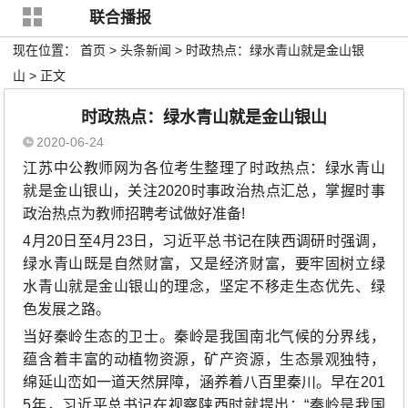
联合播报
现在位置：
首页
> 头条新闻 > 时政热点：绿水青山就是金山银
山 > 正文
时政热点：绿水青山就是金山银山
2020-06-24
江苏中公
教师网为各位考生整理了时政热点：绿水青山
就是金山银山，关注
2020时事政治热点汇总
，掌握时事
政治热点为
教师招聘考试
做好准备!
4月20日至4月23日，习近平总书记在陕西调研时强调，
绿水青山既是自然财富，又是经济财富，要牢固树立绿
水青山就是金山银山的理念，坚定不移走生态优先、绿
色发展之路。
当好秦岭生态的卫士。秦岭是我国南北气候的分界线，
蕴含着丰富的动植物资源，矿产资源，生态景观独特，
绵延山峦如一道天然屏障，涵养着八百里秦川。早在201
5年，习近平总书记在视察陕西时就提出：“秦岭是我国