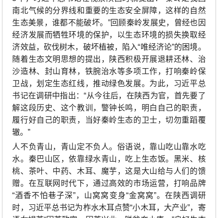
南北气候的分界线和重要的生态安全屏障，这样的自然
生态美景，谁都不能破坏。”回顾秦岭发展史，曾经也因
经济发展而牺牲环境的保护，以生态环境的损失换取经
济效益，砍伐树木，破坏植被，陷入“唯经济论”的困境。
随着生态文明思想的提出，陕西积极开展退耕还林、治
沙造林、封山育林，铁腕治水等多项工作，打响秦岭保
卫战，划定生态红线，推动绿色发展。为此，习近平总
书记在调研中指出：“从今往后，在陕西为官，首先要了
解这段历史、这个教训，警钟长鸣，明白自己的职责，
履行好自己的职责，当好秦岭生态的卫士，切勿重蹈覆
辙。”
人不负青山，青山定不负人。俗语说，靠山吃山靠水吃
水。秦巴山区，依靠绿水青山，吃上生态饭。黑米、核
桃、茶叶、中药、木耳、魔芋，这是大山给与人们的馈
赠。在互联网时代下，通过高效的市场运营，打响品牌
“酒香不怕巷子深”，山窝窝变身“金窝窝”。在陕西调研
时，习近平总书记为柞水木耳点赞“小木耳，大产业”，寄