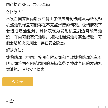
国产捷豹XFL，共6,021辆。
召回原因：
本次召回范围内部分车辆由于供应商制造问题,导致发动
机燃油轨端盖可能存在不完整焊接的情况。极端情况下
会造成燃油泄漏，具体表现为发动机盖周边可能有油
迹，车内可能有汽油味。如果泄漏燃油与高温接触，可
能会增加火灾风险，存在安全隐患。
解决办法：
捷豹路虎（中国）投资有限公司和奇瑞捷豹路虎汽车有
限公司将为召回范围内的车辆免费更换改善后的发动机
燃油轨，消除安全隐患。
分享
标签：