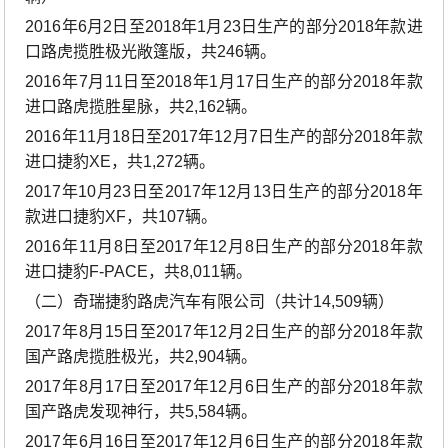
2016年6月2日至2018年1月23日生产的部分2018年款进
口路虎揽胜极光敞篷版，共246辆。
2016年7月11日至2018年1月17日生产的部分2018年款
进口路虎揽胜星脉，共2,162辆。
2016年11月18日至2017年12月7日生产的部分2018年款
进口捷豹XE，共1,272辆。
2017年10月23日至2017年12月13日生产的部分2018年
款进口捷豹XF，共107辆。
2016年11月8日至2017年12月8日生产的部分2018年款
进口捷豹F-PACE，共8,011辆。
（二）奇瑞捷豹路虎汽车有限公司（共计14,509辆）
2017年8月15日至2017年12月2日生产的部分2018年款
国产路虎揽胜极光，共2,904辆。
2017年8月17日至2017年12月6日生产的部分2018年款
国产路虎发现神行，共5,584辆。
2017年6月16日至2017年12月6日生产的部分2018年款